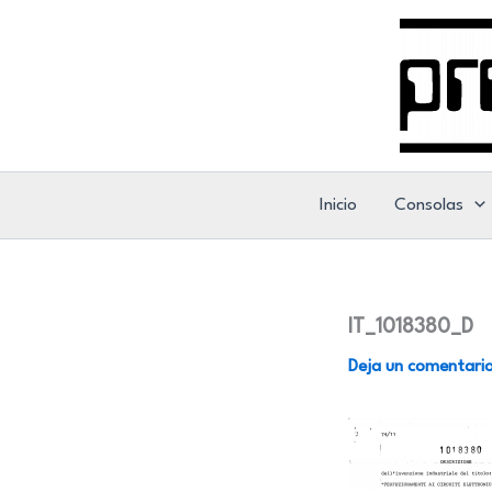
Ir
al
contenido
Inicio
Consolas
IT_1018380_D
Deja un comentari