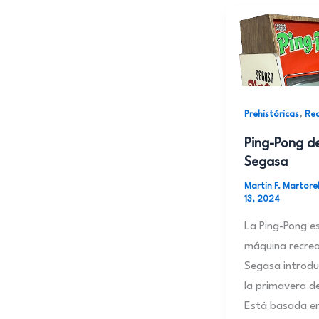
,
Prehistóricas
Rec
Ping-Pong d
Segasa
Martin F. Martore
13, 2024
La Ping-Pong e
máquina recrea
Segasa introdu
la primavera d
Está basada en