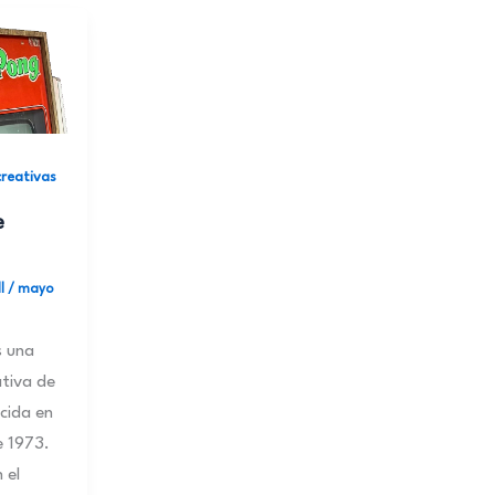
reativas
e
ll
/
mayo
s una
tiva de
cida en
e 1973.
 el