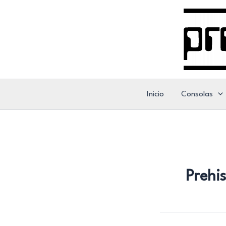
Ir
al
contenido
Inicio
Consolas
Prehis