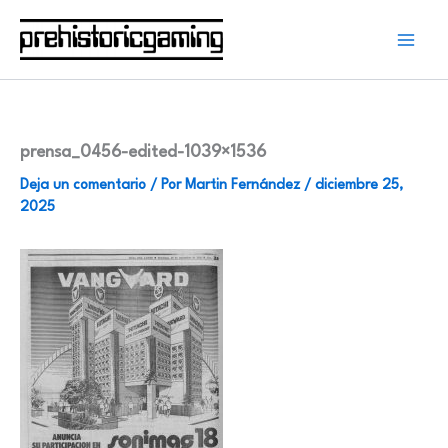
Ir
al
contenido
prensa_0456-edited-1039×1536
Deja un comentario
/ Por
Martin Fernández
/
diciembre 25,
2025