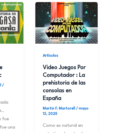
Artículos
e
Video Juegos Por
c
Computador : La
prehistoria de las
ll
/
consolas en
España
rada
Martin F. Martorell
/
mayo
.,
13, 2025
 fue
Como es natural en
 fue una