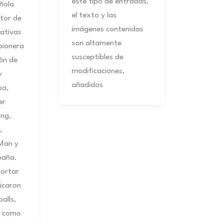
este tipo de entradas,
ñola
el texto y las
ctor de
imágenes contenidas
ativas
son altamente
pionera
susceptibles de
ón de
modificaciones,
y
añadidos
pa,
er
ong,
,
Man y
paña.
ortar
icaron
alls,
e como