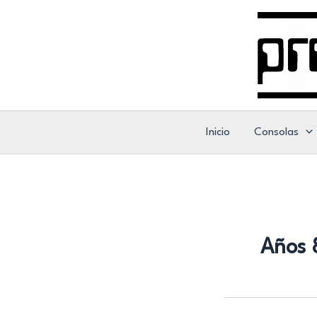
Ir
al
contenido
Inicio
Consolas
Años 