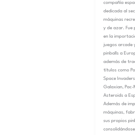
compañía espa
dedicada al se
máquinas recre
y de azar. Fue 
en la importaci
juegos arcade 
pinballs a Euro
además de tra
títulos como P
Space Invaders
Galaxian, Pac-
Asteroids a Es
Además de imp
máquinas, fabr
sus propios pinb
consolidándos