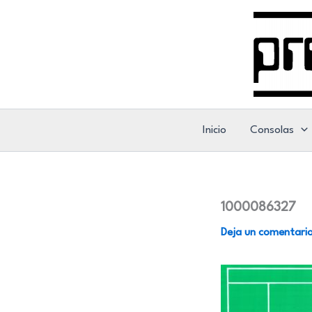
Ir
al
contenido
Inicio
Consolas
1000086327
Deja un comentari