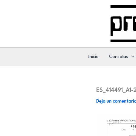
Ir
al
contenido
Inicio
Consolas
ES_414491_A1-
Deja un comentari